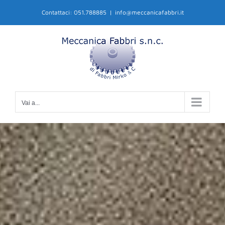
Salta
Contattaci: 051.788885
|
info@meccanicafabbri.it
al
contenuto
Vai a...