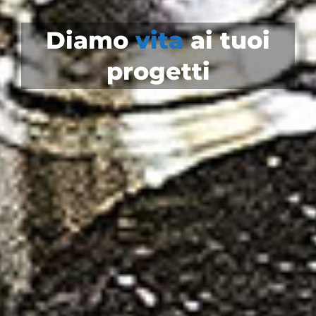
Diamo
vita
ai tuoi
progetti